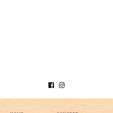
Building B1
PHONE
045-226-5120
business hours
【ランチ 】
11:30～14:30（L.O.14:00）
【ディナー 】
17:00～22:00（food/L.O.21:00）
（drink/L.O.21:30）
*In case of charter, we also accept overtime
business.
Regular holiday
日曜定休（月曜祝日の場合、日曜営
業、祝日月曜店休）
access
5 minutes walk from Nihonodori Station
on the Minatomirai Line
7 minutes walk from Motomachi-
Chukagai Station on the Minatomirai
Line