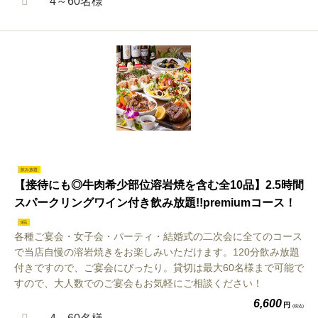
4～60名様
飲み放題
【接待にも◎牛肉希少部位溶岩焼を含む全10品】2.5時間
スパークリングワイン付き飲み放題!!premiumコース！
9品
各種ご宴会・女子会・パーティ・結婚式の二次会に全てのコース
で当店自慢の溶岩焼きをお楽しみいただけます。120分飲み放題
付きですので、ご宴会にぴったり。貸切は最大60名様まで可能で
すので、大人数でのご宴会もお気軽にご相談ください！
6,600
円
(税込)