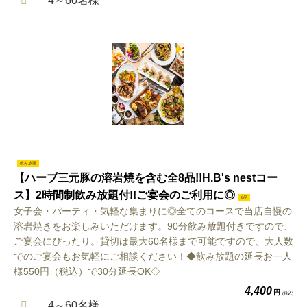
4～60名様
飲み放題
【ハーブ三元豚の溶岩焼を含む全8品!!H.B's nestコー
ス】2時間制飲み放題付!!ご宴会のご利用に◎
8品
女子会・パーティ・気軽な集まりに◎全てのコースで当店自慢の
溶岩焼きをお楽しみいただけます。90分飲み放題付きですので、
ご宴会にぴったり。貸切は最大60名様まで可能ですので、大人数
でのご宴会もお気軽にご相談ください！◆飲み放題の延長お一人
様550円（税込）で30分延長OK◇
4,400
円
(税込)
4～60名様