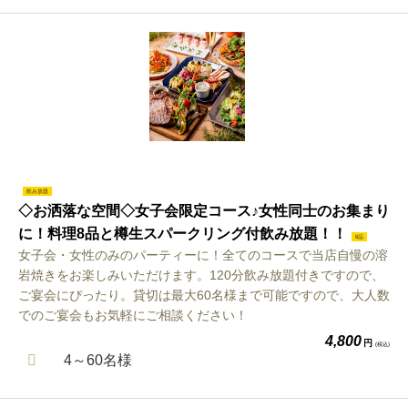
飲み放題
◇お洒落な空間◇女子会限定コース♪女性同士のお集まり
に！料理8品と樽生スパークリング付飲み放題！！
8品
女子会・女性のみのパーティーに！全てのコースで当店自慢の溶
岩焼きをお楽しみいただけます。120分飲み放題付きですので、
ご宴会にぴったり。貸切は最大60名様まで可能ですので、大人数
でのご宴会もお気軽にご相談ください！
4,800
円
(税込)
4～60名様