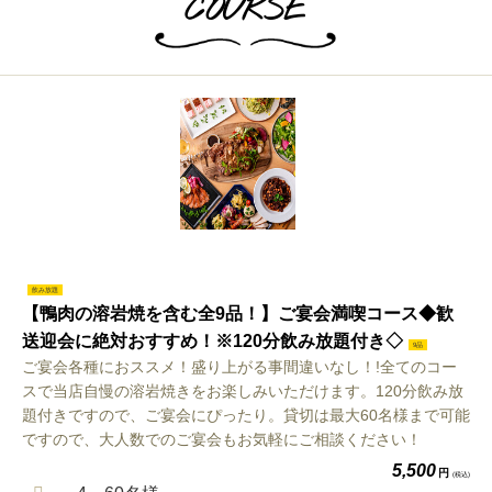
COURSE
飲み放題
【鴨肉の溶岩焼を含む全9品！】ご宴会満喫コース◆歓
送迎会に絶対おすすめ！※120分飲み放題付き◇
9品
ご宴会各種におススメ！盛り上がる事間違いなし！!全てのコー
スで当店自慢の溶岩焼きをお楽しみいただけます。120分飲み放
題付きですので、ご宴会にぴったり。貸切は最大60名様まで可能
ですので、大人数でのご宴会もお気軽にご相談ください！
5,500
円
(税込)