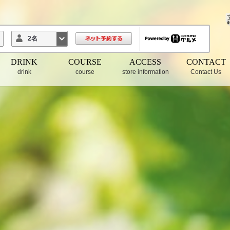
2名
DRINK
COURSE
ACCESS
CONTACT
drink
course
store information
Contact Us