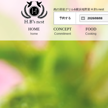
肉の溶岩グリル&横浜地野菜 H.B's nest
予約する
HOME
CONCEPT
FOOD
home
Commitment
Cooking