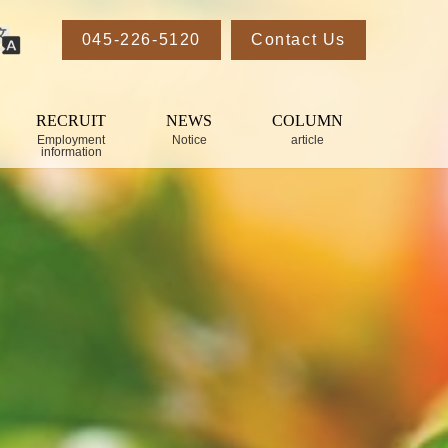
045-226-5120
Contact Us
RECRUIT
NEWS
COLUMN
Employment
Notice
article
information