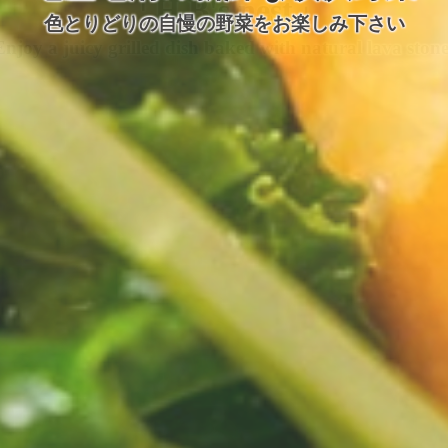
富なボトルワインが3,800円（税込）の均一価格で
色とりどりの自慢の野菜をお楽しみ下さい
Enjoy a juicy grilled dish baked with natural lava stone